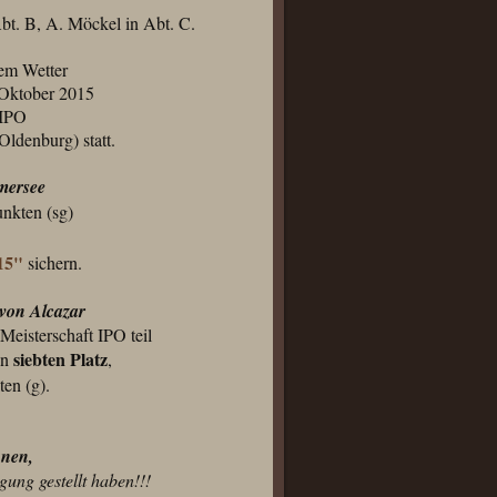
Abt. B, A. Möckel in Abt. C.
nem Wetter
 Oktober 2015
 IPO
ldenburg) statt.
mersee
nkten (sg)
15"
sichern.
von Alcazar
eisterschaft IPO teil
siebten Platz
en
,
en (g).
nnen,
gung gestellt haben!!!