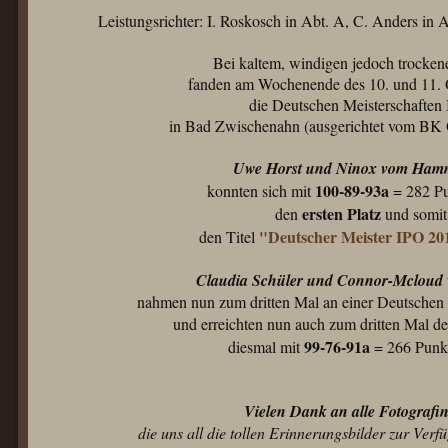
Leistungsrichter: I. Roskosch in Abt. A, C. Anders in 
Bei kaltem, windigen jedoch trocke
fanden am Wochenende des 10. und 11.
die Deutschen Meisterschaften
in Bad Zwischenahn (ausgerichtet vom BK O
Uwe Horst und Ninox vom Ham
100-89-93a
konnten sich mit
= 282 Pu
ersten Platz
den
und somit
"Deutscher Meister IPO 20
den Titel
Claudia Schüler und Connor-Mcloud 
nahmen nun zum dritten Mal an einer Deutschen M
und erreichten nun auch zum dritten Mal d
99-76-91a
diesmal mit
= 266 Punkt
Vielen Dank an alle Fotografi
die uns all die tollen Erinnerungsbilder zur Verfü