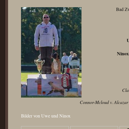
Bad Zw
U
Ninox
Cla
Connor-Mcloud v. Alcazar
Bilder von Uwe und Ninox