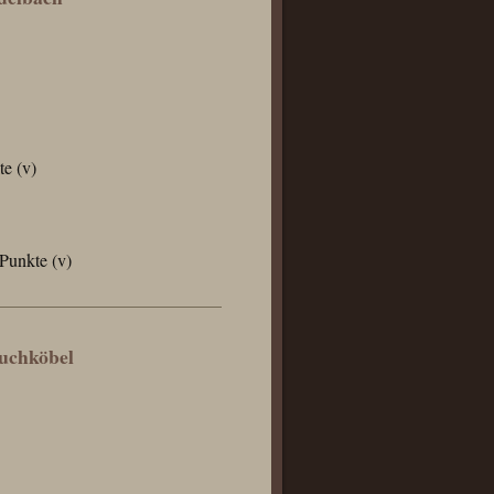
e (v)
Punkte (v)
uchköbel