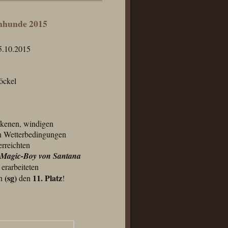
enhunde 2015
5.10.2015
öckel
ckenen, windigen
en Wetterbedingungen
erreichten
 Magic-Boy von Santana
 erarbeiteten
(sg)
11. Platz
n
den
!