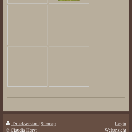
Druckversion
|
Sitemap
Login
© Claudia Horst
Webansicht